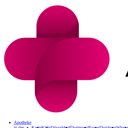
Apotheke
in der
Karte
Köln
Düsseldorf
Dortmund
Essen
Duisburg
Wisse