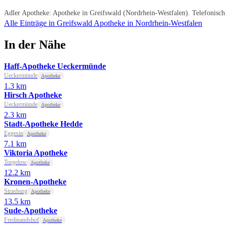
Adler Apotheke: Apotheke in Greifswald (Nordrhein-Westfalen). Telefonisch
Alle Einträge in Greifswald
Apotheke in Nordrhein-Westfalen
In der Nähe
Haff-Apotheke Ueckermünde
Ueckermünde
Apotheke
1.3 km
Hirsch Apotheke
Ueckermünde
Apotheke
2.3 km
Stadt-Apotheke Hedde
Eggesin
Apotheke
7.1 km
Viktoria Apotheke
Torgelow
Apotheke
12.2 km
Kronen-Apotheke
Strasburg
Apotheke
13.5 km
Sude-Apotheke
Ferdinandshof
Apotheke