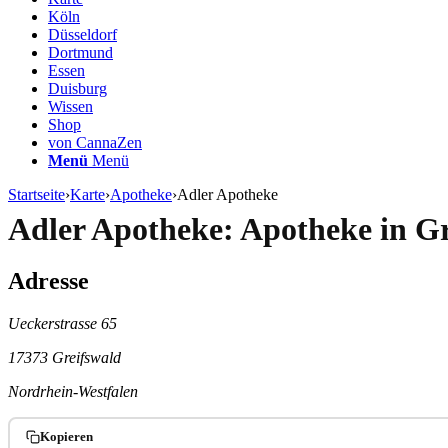
Köln
Düsseldorf
Dortmund
Essen
Duisburg
Wissen
Shop
von CannaZen
Menü
Menü
Startseite
›
Karte
›
Apotheke
›
Adler Apotheke
Adler Apotheke: Apotheke in Gr
Adresse
Ueckerstrasse 65
17373 Greifswald
Nordrhein-Westfalen
Kopieren