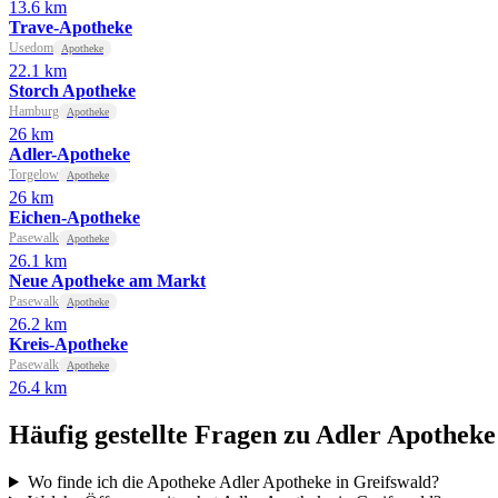
13.6 km
Trave-Apotheke
Usedom
Apotheke
22.1 km
Storch Apotheke
Hamburg
Apotheke
26 km
Adler-Apotheke
Torgelow
Apotheke
26 km
Eichen-Apotheke
Pasewalk
Apotheke
26.1 km
Neue Apotheke am Markt
Pasewalk
Apotheke
26.2 km
Kreis-Apotheke
Pasewalk
Apotheke
26.4 km
Häufig gestellte Fragen zu Adler Apotheke
Wo finde ich die Apotheke Adler Apotheke in Greifswald?