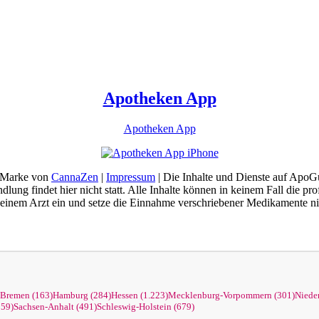
Apotheken App
Apotheken App
e Marke von
CannaZen
|
Impressum
| Die Inhalte und Dienste auf Apo
dlung findet hier nicht statt. Alle Inhalte können in keinem Fall die 
nem Arzt ein und setze die Einnahme verschriebener Medikamente nic
Bremen (163)
Hamburg (284)
Hessen (1.223)
Mecklenburg-Vorpommern (301)
Niede
859)
Sachsen-Anhalt (491)
Schleswig-Holstein (679)