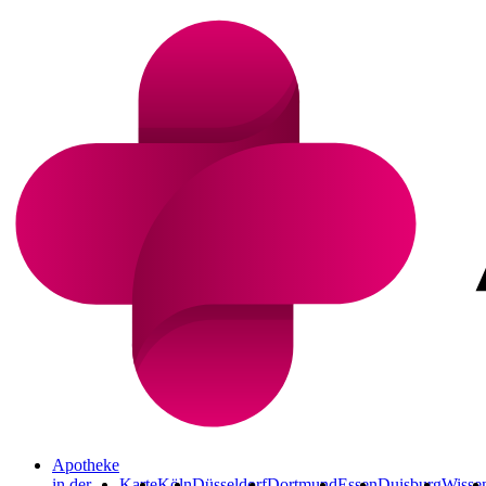
Apotheke
in der
Karte
Köln
Düsseldorf
Dortmund
Essen
Duisburg
Wisse