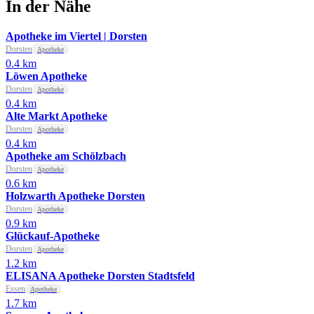
In der Nähe
Apotheke im Viertel | Dorsten
Dorsten
Apotheke
0.4 km
Löwen Apotheke
Dorsten
Apotheke
0.4 km
Alte Markt Apotheke
Dorsten
Apotheke
0.4 km
Apotheke am Schölzbach
Dorsten
Apotheke
0.6 km
Holzwarth Apotheke Dorsten
Dorsten
Apotheke
0.9 km
Glückauf-Apotheke
Dorsten
Apotheke
1.2 km
ELISANA Apotheke Dorsten Stadtsfeld
Essen
Apotheke
1.7 km