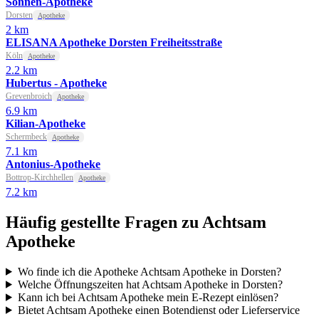
Sonnen-Apotheke
Dorsten
Apotheke
2 km
ELISANA Apotheke Dorsten Freiheitsstraße
Köln
Apotheke
2.2 km
Hubertus - Apotheke
Grevenbroich
Apotheke
6.9 km
Kilian-Apotheke
Schermbeck
Apotheke
7.1 km
Antonius-Apotheke
Bottrop-Kirchhellen
Apotheke
7.2 km
Häufig gestellte Fragen zu Achtsam
Apotheke
Wo finde ich die Apotheke Achtsam Apotheke in Dorsten?
Welche Öffnungszeiten hat Achtsam Apotheke in Dorsten?
Kann ich bei Achtsam Apotheke mein E-Rezept einlösen?
Bietet Achtsam Apotheke einen Botendienst oder Lieferservice